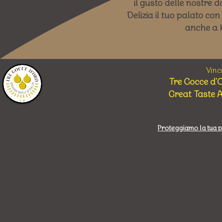
il gusto delle nostre d
Delizia il tuo palato con
anche a k
Vinci
Tre Gocce d'Or
Great Taste 
Proteggiamo la tua 